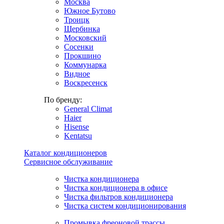
Москва
Южное Бутово
Троицк
Щербинка
Московский
Сосенки
Прокшино
Коммунарка
Видное
Воскресенск
По бренду:
General Climat
Haier
Hisense
Kentatsu
Каталог кондиционеров
Сервисное обслуживание
Чистка кондиционера
Чистка кондиционера в офисе
Чистка фильтров кондиционера
Чистка систем кондиционирования
Промывка фреоновой трассы