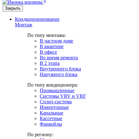
0
Закрыть
Кондиционирование
Монтаж
По типу монтажа:
В частном доме
В квартире
В офисе
Во время ремонта
В 2 этапа
Внутреннего блока
Наружного блока
По типу кондиционера:
Промышленные
Системы VRV и VRF
Сплит-система
Инверторные
Канальные
Кассетные
Фанкойлы
По региону: