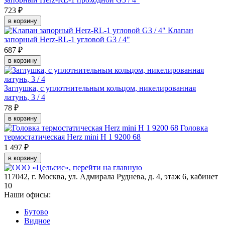
723 ₽
в корзину
Клапан
запорный Herz-RL-1 угловой G3 / 4"
687 ₽
в корзину
Заглушка, с уплотнительным кольцом, никелированная
латунь, 3 / 4
78 ₽
в корзину
Головка
термостатическая Herz mini H 1 9200 68
1 497 ₽
в корзину
117042
,
г. Москва
,
ул. Адмирала Руднева, д. 4, этаж 6, кабинет
10
Наши офисы:
Бутово
Видное