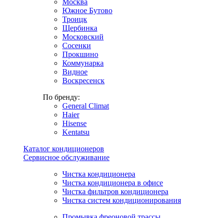
Москва
Южное Бутово
Троицк
Щербинка
Московский
Сосенки
Прокшино
Коммунарка
Видное
Воскресенск
По бренду:
General Climat
Haier
Hisense
Kentatsu
Каталог кондиционеров
Сервисное обслуживание
Чистка кондиционера
Чистка кондиционера в офисе
Чистка фильтров кондиционера
Чистка систем кондиционирования
Промывка фреоновой трассы