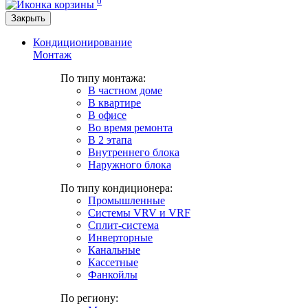
0
Закрыть
Кондиционирование
Монтаж
По типу монтажа:
В частном доме
В квартире
В офисе
Во время ремонта
В 2 этапа
Внутреннего блока
Наружного блока
По типу кондиционера:
Промышленные
Системы VRV и VRF
Сплит-система
Инверторные
Канальные
Кассетные
Фанкойлы
По региону: