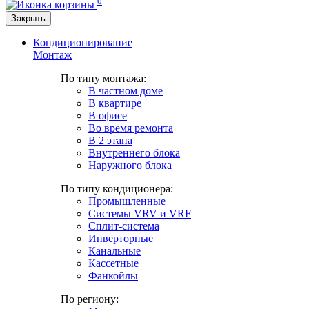
0
Закрыть
Кондиционирование
Монтаж
По типу монтажа:
В частном доме
В квартире
В офисе
Во время ремонта
В 2 этапа
Внутреннего блока
Наружного блока
По типу кондиционера:
Промышленные
Системы VRV и VRF
Сплит-система
Инверторные
Канальные
Кассетные
Фанкойлы
По региону: