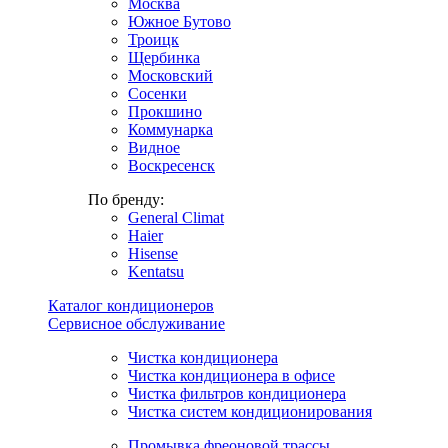
Москва
Южное Бутово
Троицк
Щербинка
Московский
Сосенки
Прокшино
Коммунарка
Видное
Воскресенск
По бренду:
General Climat
Haier
Hisense
Kentatsu
Каталог кондиционеров
Сервисное обслуживание
Чистка кондиционера
Чистка кондиционера в офисе
Чистка фильтров кондиционера
Чистка систем кондиционирования
Промывка фреоновой трассы